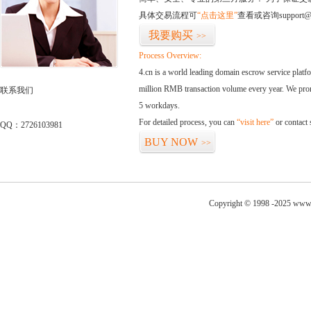
具体交易流程可
“点击这里”
查看或咨询support@
我要购买
>>
Process Overview:
4.cn is a world leading domain escrow service plat
million RMB transaction volume every year. We promi
联系我们
5 workdays.
For detailed process, you can
“visit here”
or contact
QQ：2726103981
BUY NOW
>>
Copyright © 1998 -2025 www.t